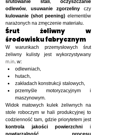
śrutowanie stali
, 
oczyszczanie 
odlewów
, 
usuwanie zgorzeliny
 czy 
kulowanie (shot peening)
 elementów 
narażonych na zmęczenie materiału.
Śrut żeliwny w 
środowisku fabrycznym
W warunkach przemysłowych śrut 
żeliwny kulisty jest wykorzystywany 
m.in
. w:
odlewniach,
hutach,
zakładach konstrukcji stalowych,
przemyśle motoryzacyjnym i 
maszynowym.
Widok matowych kulek żeliwnych na 
stole roboczym w hali produkcyjnej to 
codzienność tam, gdzie priorytetem jest 
kontrola jakości powierzchni
 i 
powtarzalność procesu 